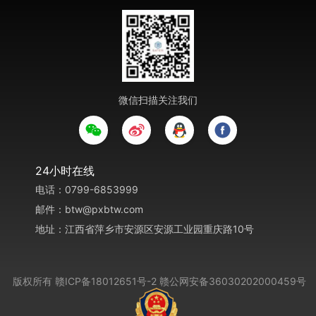
微信扫描关注我们
24
小时在线
电话：0799-6853999
邮件：btw@pxbtw.com
地址：江西省萍乡市安源区安源工业园重庆路10号
版权所有
赣ICP备18012651号-2
赣公网安备36030202000459号